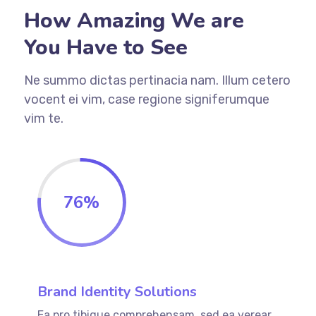
How Amazing We are
You Have to See
Ne summo dictas pertinacia nam. Illum cetero
vocent ei vim, case regione signiferumque
vim te.
76
%
Brand Identity Solutions
Ea pro tibique comprehensam, sed ea verear